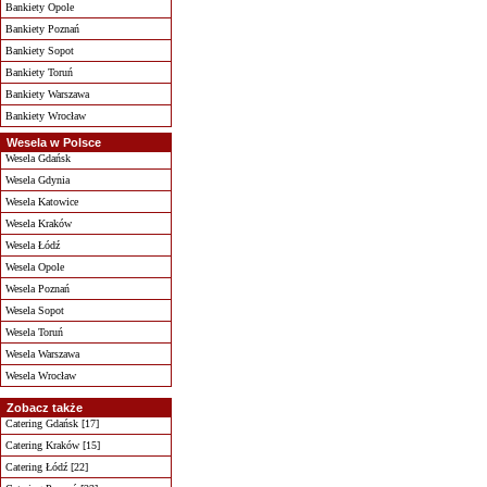
Bankiety Opole
Bankiety Poznań
Bankiety Sopot
Bankiety Toruń
Bankiety Warszawa
Bankiety Wrocław
Wesela w Polsce
Wesela Gdańsk
Wesela Gdynia
Wesela Katowice
Wesela Kraków
Wesela Łódź
Wesela Opole
Wesela Poznań
Wesela Sopot
Wesela Toruń
Wesela Warszawa
Wesela Wrocław
Zobacz także
Catering Gdańsk [17]
Catering Kraków [15]
Catering Łódź [22]