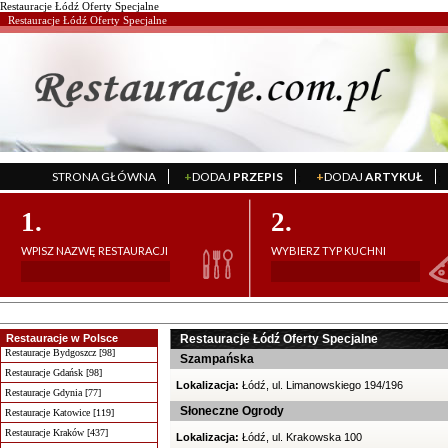
Restauracje Łódź Oferty Specjalne
Restauracje Łódź Oferty Specjalne
STRONA GŁÓWNA
+
DODAJ
PRZEPIS
+
DODAJ
ARTYKUŁ
';
';
1.
2.
WPISZ NAZWĘ RESTAURACJI
WYBIERZ TYP KUCHNI
Restauracje w Polsce
Restauracje Łódź Oferty Specjalne
Restauracje Bydgoszcz [98]
Szampańska
Restauracje Gdańsk [98]
Lokalizacja:
Łódź, ul. Limanowskiego 194/196
Restauracje Gdynia [77]
Słoneczne Ogrody
Restauracje Katowice [119]
Restauracje Kraków [437]
Lokalizacja:
Łódź, ul. Krakowska 100