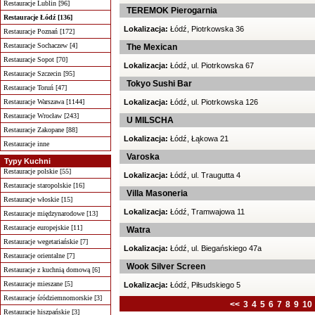
Restauracje Lublin [96]
TEREMOK Pierogarnia
Restauracje Łódź [136]
Lokalizacja:
Łódź, Piotrkowska 36
Restauracje Poznań [172]
Restauracje Sochaczew [4]
The Mexican
Restauracje Sopot [70]
Lokalizacja:
Łódź, ul. Piotrkowska 67
Restauracje Szczecin [95]
Tokyo Sushi Bar
Restauracje Toruń [47]
Restauracje Warszawa [1144]
Lokalizacja:
Łódź, ul. Piotrkowska 126
Restauracje Wrocław [243]
U MILSCHA
Restauracje Zakopane [88]
Lokalizacja:
Łódź, Łąkowa 21
Restauracje inne
Varoska
Typy Kuchni
Restauracje polskie [55]
Lokalizacja:
Łódź, ul. Traugutta 4
Restauracje staropolskie [16]
Villa Masoneria
Restauracje włoskie [15]
Lokalizacja:
Łódź, Tramwajowa 11
Restauracje międzynarodowe [13]
Restauracje europejskie [11]
Watra
Restauracje wegetariańskie [7]
Lokalizacja:
Łódź, ul. Biegańskiego 47a
Restauracje orientalne [7]
Wook Silver Screen
Restauracje z kuchnią domową [6]
Restauracje mieszane [5]
Lokalizacja:
Łódź, Piłsudskiego 5
Restauracje śródziemnomorskie [3]
<<
3
4
5
6
7
8
9
10
Restauracje hiszpańskie [3]