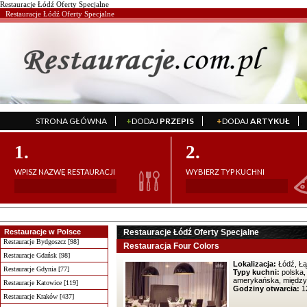
Restauracje Łódź Oferty Specjalne
Restauracje Łódź Oferty Specjalne
STRONA GŁÓWNA
+
DODAJ
PRZEPIS
+
DODAJ
ARTYKUŁ
';
';
1.
2.
WPISZ NAZWĘ RESTAURACJI
WYBIERZ TYP KUCHNI
Restauracje w Polsce
Restauracje Łódź Oferty Specjalne
Restauracje Bydgoszcz [98]
Restauracja Four Colors
Restauracje Gdańsk [98]
Lokalizacja:
Łódź, Ł
Restauracje Gdynia [77]
Typy kuchni:
polska, 
amerykańska, międz
Restauracje Katowice [119]
Godziny otwarcia:
12
Restauracje Kraków [437]