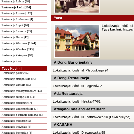
Restauracje Lublin [96]
Restauracje Łódź [136]
Restauracje Poznań [172]
Yuca
Restauracje Sochaczew [4]
Restauracje Sopot [70]
Lokalizacja:
Łódź, ul.
Typy kuchni:
hiszpańs
Restauracje Szczecin [95]
Restauracje Toruń [47]
Restauracje Warszawa [1144]
Restauracje Wrocław [243]
Restauracje Zakopane [88]
Restauracje inne
A Dong. Bar orientalny
Typy Kuchni
Lokalizacja:
Łódź, al. Piłsudskiego 94
Restauracje polskie [55]
A Dong. Restauracja
Restauracje staropolskie [16]
Restauracje włoskie [15]
Lokalizacja:
Łódź, ul. Legionów 2
Restauracje międzynarodowe [13]
Ada Restauracja
Restauracje europejskie [11]
Lokalizacja:
Łódź, Helska 47/61
Restauracje orientalne [7]
Restauracje wegetariańskie [7]
Affogato Cafe and Restaurant
Restauracje z kuchnią domową [6]
Lokalizacja:
Łódź, ul. Piotrkowska 90 (Lewa oficyna)
Restauracje mieszane [5]
AKASAKA
Restauracje indyjskie [3]
Lokalizacja:
Łódź, Drewnowska 58
Restauracje francuskie [3]