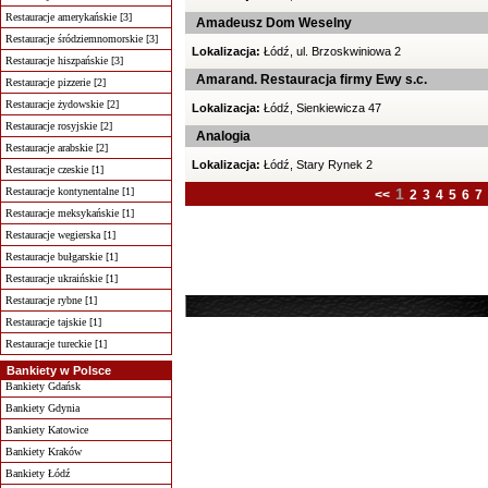
Restauracje amerykańskie [3]
Amadeusz Dom Weselny
Restauracje śródziemnomorskie [3]
Lokalizacja:
Łódź, ul. Brzoskwiniowa 2
Restauracje hiszpańskie [3]
Amarand. Restauracja firmy Ewy s.c.
Restauracje pizzerie [2]
Restauracje żydowskie [2]
Lokalizacja:
Łódź, Sienkiewicza 47
Restauracje rosyjskie [2]
Analogia
Restauracje arabskie [2]
Lokalizacja:
Łódź, Stary Rynek 2
Restauracje czeskie [1]
Restauracje kontynentalne [1]
1
<<
2
3
4
5
6
7
Restauracje meksykańskie [1]
Restauracje wegierska [1]
Restauracje bułgarskie [1]
Restauracje ukraińskie [1]
Restauracje rybne [1]
Restauracje tajskie [1]
Restauracje tureckie [1]
Bankiety w Polsce
Bankiety Gdańsk
Bankiety Gdynia
Bankiety Katowice
Bankiety Kraków
Bankiety Łódź