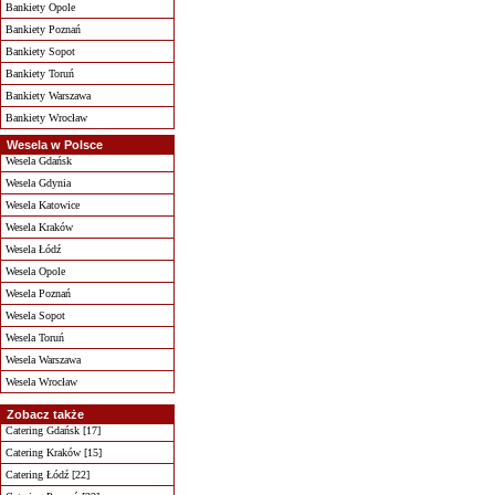
Bankiety Opole
Bankiety Poznań
Bankiety Sopot
Bankiety Toruń
Bankiety Warszawa
Bankiety Wrocław
Wesela w Polsce
Wesela Gdańsk
Wesela Gdynia
Wesela Katowice
Wesela Kraków
Wesela Łódź
Wesela Opole
Wesela Poznań
Wesela Sopot
Wesela Toruń
Wesela Warszawa
Wesela Wrocław
Zobacz także
Catering Gdańsk [17]
Catering Kraków [15]
Catering Łódź [22]