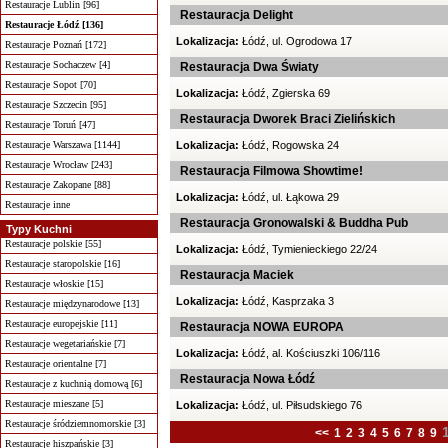
Restauracje Lublin [96]
Restauracja Delight
Restauracje Łódź [136]
Lokalizacja:
Łódź, ul. Ogrodowa 17
Restauracje Poznań [172]
Restauracje Sochaczew [4]
Restauracja Dwa Światy
Restauracje Sopot [70]
Lokalizacja:
Łódź, Zgierska 69
Restauracje Szczecin [95]
Restauracja Dworek Braci Zielińskich
Restauracje Toruń [47]
Restauracje Warszawa [1144]
Lokalizacja:
Łódź, Rogowska 24
Restauracje Wrocław [243]
Restauracja Filmowa Showtime!
Restauracje Zakopane [88]
Lokalizacja:
Łódź, ul. Łąkowa 29
Restauracje inne
Restauracja Gronowalski & Buddha Pub
Typy Kuchni
Restauracje polskie [55]
Lokalizacja:
Łódź, Tymienieckiego 22/24
Restauracje staropolskie [16]
Restauracja Maciek
Restauracje włoskie [15]
Lokalizacja:
Łódź, Kasprzaka 3
Restauracje międzynarodowe [13]
Restauracje europejskie [11]
Restauracja NOWA EUROPA
Restauracje wegetariańskie [7]
Lokalizacja:
Łódź, al. Kościuszki 106/116
Restauracje orientalne [7]
Restauracja Nowa Łódź
Restauracje z kuchnią domową [6]
Restauracje mieszane [5]
Lokalizacja:
Łódź, ul. Piłsudskiego 76
Restauracje śródziemnomorskie [3]
<<
1
2
3
4
5
6
7
8
9
Restauracje hiszpańskie [3]