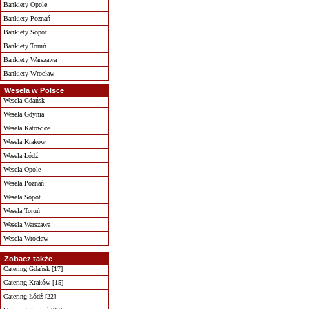
Bankiety Opole
Bankiety Poznań
Bankiety Sopot
Bankiety Toruń
Bankiety Warszawa
Bankiety Wrocław
Wesela w Polsce
Wesela Gdańsk
Wesela Gdynia
Wesela Katowice
Wesela Kraków
Wesela Łódź
Wesela Opole
Wesela Poznań
Wesela Sopot
Wesela Toruń
Wesela Warszawa
Wesela Wrocław
Zobacz także
Catering Gdańsk [17]
Catering Kraków [15]
Catering Łódź [22]