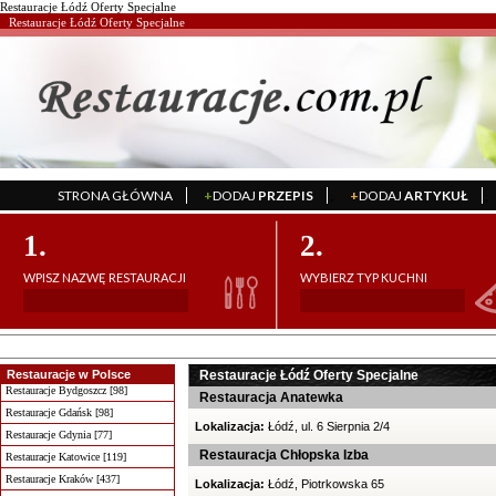
Restauracje Łódź Oferty Specjalne
Restauracje Łódź Oferty Specjalne
STRONA GŁÓWNA
+
DODAJ
PRZEPIS
+
DODAJ
ARTYKUŁ
';
';
1.
2.
WPISZ NAZWĘ RESTAURACJI
WYBIERZ TYP KUCHNI
Restauracje w Polsce
Restauracje Łódź Oferty Specjalne
Restauracje Bydgoszcz [98]
Restauracja Anatewka
Restauracje Gdańsk [98]
Lokalizacja:
Łódź, ul. 6 Sierpnia 2/4
Restauracje Gdynia [77]
Restauracja Chłopska Izba
Restauracje Katowice [119]
Restauracje Kraków [437]
Lokalizacja:
Łódź, Piotrkowska 65