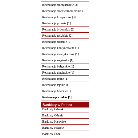
Restauracje amerykańskie [3]
Restauracje śródziemnomorskie [3]
Restauracje hiszpańskie [3]
Restauracje pizzerie [2]
Restauracje żydowskie [2]
Restauracje rosyjskie [2]
Restauracje arabskie [2]
Restauracje kontynentalne [1]
Restauracje meksykańskie [1]
Restauracje wegierska [1]
Restauracje bułgarskie [1]
Restauracje ukraińskie [1]
Restauracje rybne [1]
Restauracje tajskie [1]
Restauracje tureckie [1]
Restauracje czeskie [1]
Bankiety w Polsce
Bankiety Gdańsk
Bankiety Gdynia
Bankiety Katowice
Bankiety Kraków
Bankiety Łódź