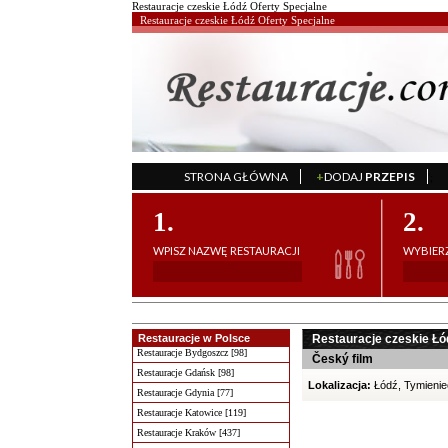
Restauracje czeskie Łódź Oferty Specjalne
Restauracje czeskie Łódź Oferty Specjalne
STRONA GŁÓWNA
+
DODAJ
PRZEPIS
';
1.
2.
WPISZ NAZWĘ RESTAURACJI
WYBIERZ
Restauracje w Polsce
Restauracje czeskie Łó
Restauracje Bydgoszcz [98]
Český film
Restauracje Gdańsk [98]
Lokalizacja:
Łódź, Tymienie
Restauracje Gdynia [77]
Restauracje Katowice [119]
Restauracje Kraków [437]