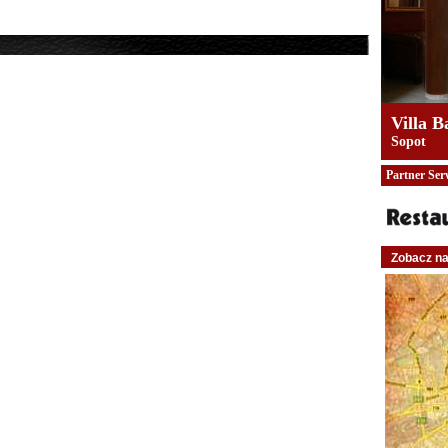
Villa B
Sopot
Partner Ser
Zobacz n