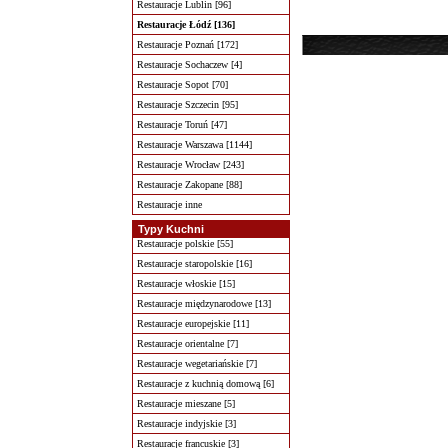
Restauracje Lublin [96]
Restauracje Łódź [136]
Restauracje Poznań [172]
Restauracje Sochaczew [4]
Restauracje Sopot [70]
Restauracje Szczecin [95]
Restauracje Toruń [47]
Restauracje Warszawa [1144]
Restauracje Wrocław [243]
Restauracje Zakopane [88]
Restauracje inne
Typy Kuchni
Restauracje polskie [55]
Restauracje staropolskie [16]
Restauracje włoskie [15]
Restauracje międzynarodowe [13]
Restauracje europejskie [11]
Restauracje orientalne [7]
Restauracje wegetariańskie [7]
Restauracje z kuchnią domową [6]
Restauracje mieszane [5]
Restauracje indyjskie [3]
Restauracje francuskie [3]