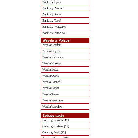
Bankiety Opole
Bankiety Poznań
Bankiety Sopot
Bankiety Toruń
Bankiety Warszawa
Bankiety Wrocław
Wesela w Polsce
Wesela Gdańsk
Wesela Gdynia
Wesela Katowice
Wesela Kraków
Wesela Łódź
Wesela Opole
Wesela Poznań
Wesela Sopot
Wesela Toruń
Wesela Warszawa
Wesela Wrocław
Zobacz także
Catering Gdańsk [17]
Catering Kraków [15]
Catering Łódź [22]