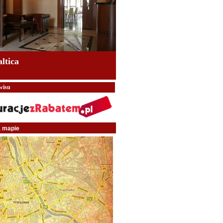
altica
wisu
a mapie