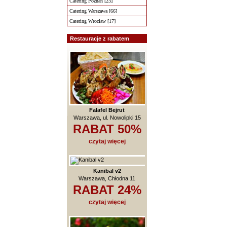
Catering Poznań [23]
Catering Warszawa [66]
Catering Wrocław [17]
Restauracje z rabatem
Falafel Bejrut
Warszawa, ul. Nowolipki 15
RABAT 50%
czytaj więcej
Kanibal v2
Warszawa, Chłodna 11
RABAT 24%
czytaj więcej